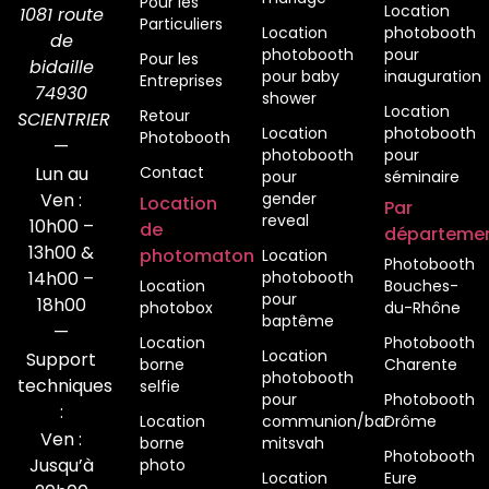
Pour les
Location
1081 route
Particuliers
Location
photobooth
de
photobooth
pour
Pour les
bidaille
pour baby
inauguration
Entreprises
74930
shower
Location
Retour
SCIENTRIER
Location
photobooth
Photobooth
—
photobooth
pour
Lun au
Contact
pour
séminaire
Ven :
gender
Location
Par
reveal
10h00 –
de
départeme
13h00 &
photomaton
Location
Photobooth
14h00 –
photobooth
Location
Bouches-
pour
18h00
photobox
du-Rhône
baptême
—
Location
Photobooth
Location
Support
borne
Charente
photobooth
techniques
selfie
pour
Photobooth
:
Location
communion/bar
Drôme
Ven :
borne
mitsvah
Photobooth
Jusqu’à
photo
Location
Eure