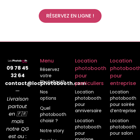
RÉSERVEZ EN LIGNE !
Menu
Location
Location
09 78 45
photobooth
photoboot
Réservez
32 64
pour
pour
votre
PhotoBooth
contact@locphotobooth.com
particuliers
entreprise
—
Nos
Location
Location
options
photobooth
photobooth
Livraison
pour
pour soirée
partout
Quel
anniversaire
d’entreprise
en 🇫🇷
photobooth
choisir ?
Location
Location
mais
photobooth
photobooth
notre QG
Notre story
pour
pour salon
est au :
mariage