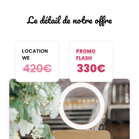
Le détail de notre offre
LOCATION
PROMO
WE
FLASH
420
€
330
€