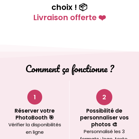
choix ! 📦
Livraison offerte ❤️
Comment ça fonctionne ?
1
2
Réserver votre
Possibilité de
PhotoBooth 🎯
personnaliser vos
photos 🎨
Vérifier la disponibilités
Personnalisé les 3
en ligne
formats : logo, texte,