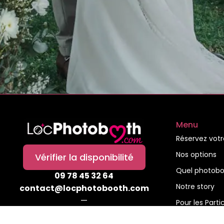
Menu
Réservez vot
Nos options
Vérifier la disponibilité
Quel photoboo
09 78 45 32 64
Notre story
contact@locphotobooth.com
—
Pour les Partic
Livraison partout en 🇫🇷 mais notre
Pour les Entre