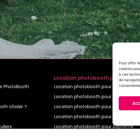
Pour offrir 
cookies pour
à ces techn
Location photobooth pour particu
de navigatio
consentement
re PhotoBooth
Location photobooth pour anniversaire
Location photobooth pour mariage
Ac
th choisir ?
Location photobooth pour baby showe
Location photobooth pour gender reve
uliers
Location photobooth pour baptême
prises
Location photobooth pour communion