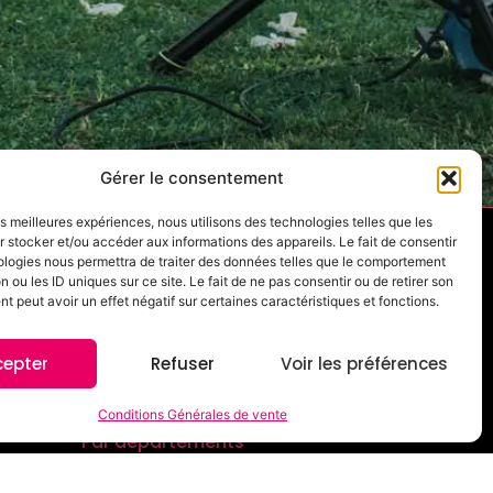
Gérer le consentement
les meilleures expériences, nous utilisons des technologies telles que les
 stocker et/ou accéder aux informations des appareils. Le fait de consentir
ologies nous permettra de traiter des données telles que le comportement
liers
Location photobooth pour entreprise
n ou les ID uniques sur ce site. Le fait de ne pas consentir ou de retirer son
 peut avoir un effet négatif sur certaines caractéristiques et fonctions.
Location photobooth pour soirée d’entreprise
Location photobooth pour salon
cepter
Refuser
Voir les préférences
r
Location photobooth pour inauguration
al
Location photobooth pour séminaire
Conditions Générales de vente
Par départements
Photobooth Bouches-du-Rhône
/bar