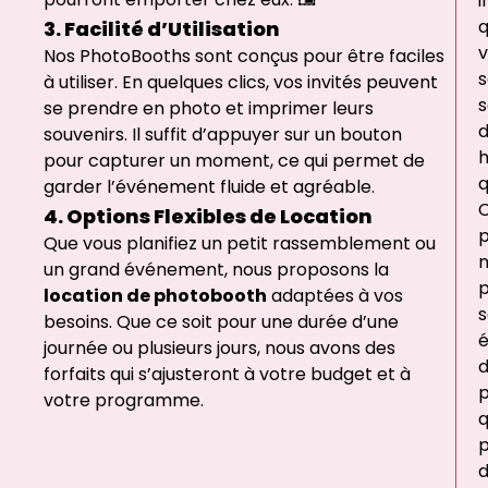
i
3. Facilité d’Utilisation
v
Nos PhotoBooths sont conçus pour être faciles
s
à utiliser. En quelques clics, vos invités peuvent
s
se prendre en photo et imprimer leurs
souvenirs. Il suffit d’appuyer sur un bouton
pour capturer un moment, ce qui permet de
q
garder l’événement fluide et agréable.
C
4. Options Flexibles de Location
p
Que vous planifiez un petit rassemblement ou
un grand événement, nous proposons la
location de photobooth
adaptées à vos
s
besoins. Que ce soit pour une durée d’une
é
journée ou plusieurs jours, nous avons des
d
forfaits qui s’ajusteront à votre budget et à
p
votre programme.
q
p