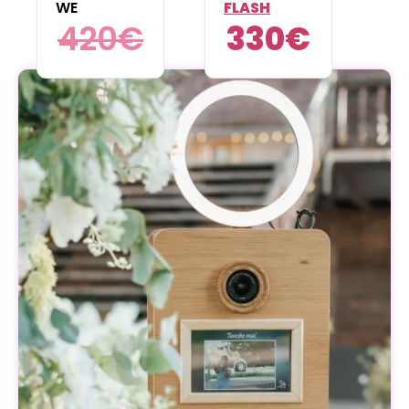
WE
FLASH
420
€
330
€