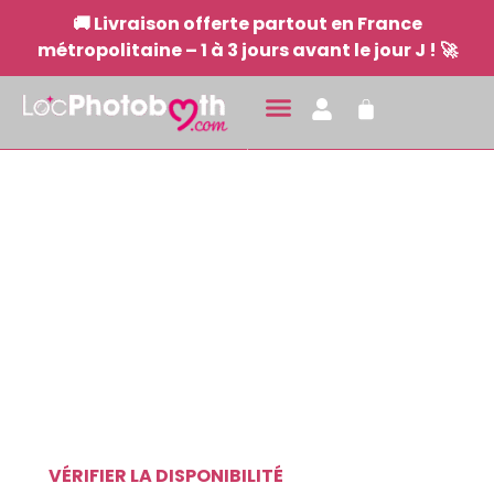
🚚 Livraison offerte partout en France
métropolitaine – 1 à 3 jours avant le jour J ! 🚀
LOCATION
PHOTOBOOTH
La location de PhotoBooth, l'animation
pour votre événement
Avec Impression et Livraison partout en
France
VÉRIFIER LA DISPONIBILITÉ