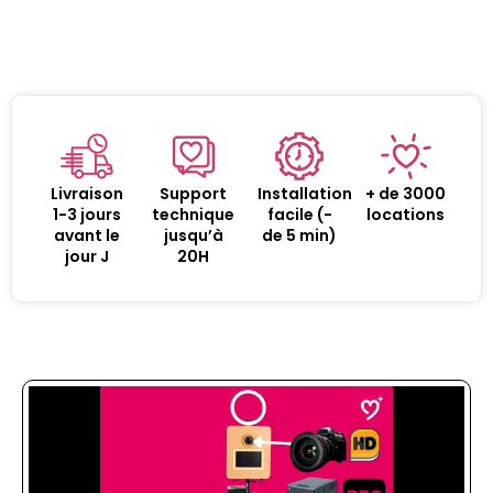
Livraison
Support
Installation
+ de 3000
1-3 jours
technique
facile (-
locations
avant le
jusqu’à
de 5 min)
jour J
20H